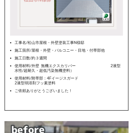
工事名/松山市屋根・外壁塗装工事N様邸
施工箇所/屋根・外壁・バルコニー・目地・付帯部他
施工日数/約３週間
使用材料/外壁 無機エクスカリバー
2液型
水性/超耐久・超低汚染無機塗料）
使用材料/附帯部：4Fイージスガード
2液型弱溶剤フッ素塗料
ご依頼ありがとうございました！