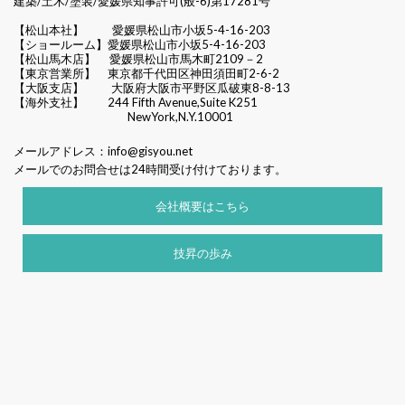
建築/土木/塗装/愛媛県知事許可(般-6)第17281号
【松山本社】
愛媛県松山市小坂5-4-16-203
【ショールーム】愛媛県松山市小坂5-4-16-203
【松山馬木店】 愛媛県松山市馬木町2109－2
【東京営業所】 東京都千代田区
神田須田町2-6-2
【大阪支店】 大阪府大阪市平野区瓜破東8-8-13
【海外支社】 244 Fifth Avenue,Suite K251
NewYork,N.Y.10001
メールアドレス：
info@gisyou.net
メールでのお問合せは24時間受け付けております。
会社概要はこちら
技昇の歩み