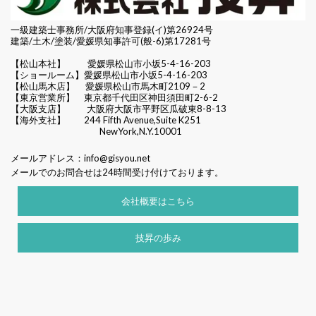
一級建築士事務所/大阪府知事登録(イ)第26924号
建築/土木/塗装/愛媛県知事許可(般-6)第17281号
【松山本社】
愛媛県松山市小坂5-4-16-203
【ショールーム】愛媛県松山市小坂5-4-16-203
【松山馬木店】 愛媛県松山市馬木町2109－2
【東京営業所】 東京都千代田区
神田須田町2-6-2
【大阪支店】 大阪府大阪市平野区瓜破東8-8-13
【海外支社】 244 Fifth Avenue,Suite K251
NewYork,N.Y.10001
メールアドレス：
info@gisyou.net
メールでのお問合せは24時間受け付けております。
会社概要はこちら
技昇の歩み