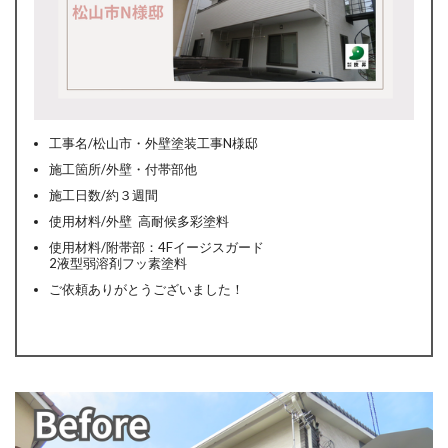
工事名/松山市・外壁塗装工事N様邸
施工箇所/外壁・付帯部他
施工日数/約３週間
使用材料/外壁 高耐候多彩塗料
使用材料/附帯部：4Fイージスガード
2液型弱溶剤フッ素塗料
ご依頼ありがとうございました！