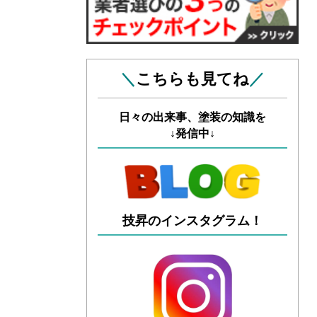
＼
こちらも見てね
／
日々の出来事、塗装の知識を
↓発信中↓
技昇のインスタグラム！