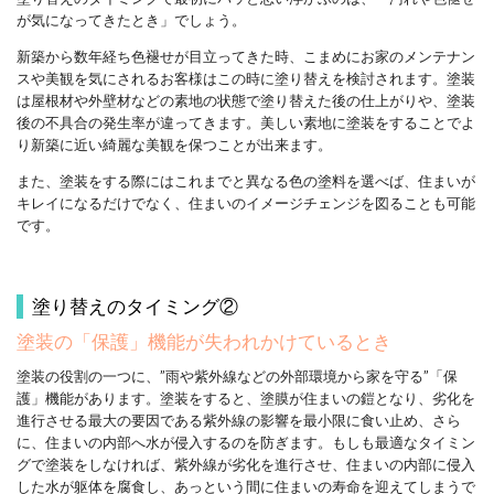
が気になってきたとき」でしょう。
新築から数年経ち色褪せが目立ってきた時、こまめにお家のメンテナン
スや美観を気にされるお客様はこの時に塗り替えを検討されます。塗装
は屋根材や外壁材などの素地の状態で塗り替えた後の仕上がりや、塗装
後の不具合の発生率が違ってきます。美しい素地に塗装をすることでよ
り新築に近い綺麗な美観を保つことが出来ます。
また、塗装をする際にはこれまでと異なる色の塗料を選べば、住まいが
キレイになるだけでなく、住まいのイメージチェンジを図ることも可能
です。
塗り替えのタイミング②
塗装の「保護」機能が失われかけているとき
塗装の役割の一つに、”雨や紫外線などの外部環境から家を守る”「保
護」機能があります。塗装をすると、塗膜が住まいの鎧となり、劣化を
進行させる最大の要因である紫外線の影響を最小限に食い止め、さら
に、住まいの内部へ水が侵入するのを防ぎます。もしも最適なタイミン
グで塗装をしなければ、紫外線が劣化を進行させ、住まいの内部に侵入
した水が躯体を腐食し、あっという間に住まいの寿命を迎えてしまうで