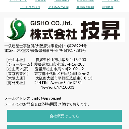
サービスの流れ
よくあるご質問
外部調査依頼
お問合せ
一級建築士事務所/大阪府知事登録(イ)第26924号
建築/土木/塗装/愛媛県知事許可(般-6)第17281号
【松山本社】
愛媛県松山市小坂5-4-16-203
【ショールーム】愛媛県松山市小坂5-4-16-203
【松山馬木店】 愛媛県松山市馬木町2109－2
【東京営業所】 東京都千代田区
神田須田町2-6-2
【大阪支店】 大阪府大阪市平野区瓜破東8-8-13
【海外支社】 244 Fifth Avenue,Suite K251
NewYork,N.Y.10001
メールアドレス：
info@gisyou.net
メールでのお問合せは24時間受け付けております。
会社概要はこちら