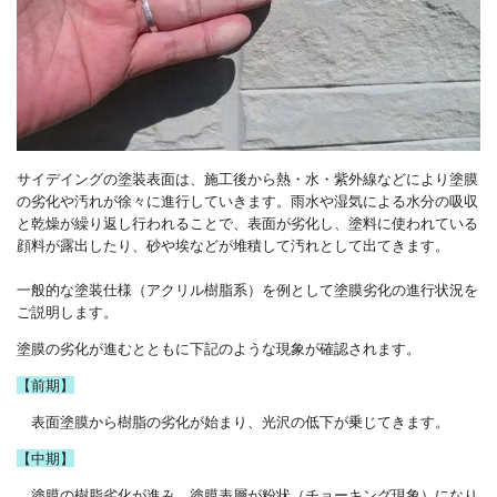
サイデイングの塗装表面は、施工後から熱・水・紫外線などにより塗膜
の劣化や汚れが徐々に進行していきます。雨水や湿気による水分の吸収
と乾燥が繰り返し行われることで、表面が劣化し、塗料に使われている
顔料が露出したり、砂や埃などが堆積して汚れとして出てきます。
一般的な塗装仕様（アクリル樹脂系）を例として塗膜劣化の進行状況を
ご説明します。
塗膜の劣化が進むとともに下記のような現象が確認されます。
【前期】
表面塗膜から樹脂の劣化が始まり、光沢の低下が乗じてきます。
【中期】
塗膜の樹脂劣化が進み、塗膜表層が粉状（チョーキング現象）になり