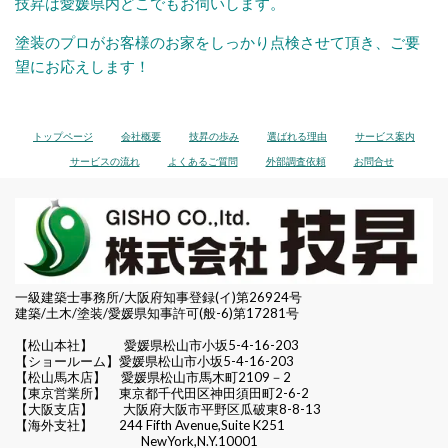
技昇は愛媛県内どこでもお伺いします。
塗装のプロがお客様のお家をしっかり点検させて頂き、ご要
望にお応えします！
トップページ
会社概要
技昇の歩み
選ばれる理由
サービス案内
サービスの流れ
よくあるご質問
外部調査依頼
お問合せ
一級建築士事務所/大阪府知事登録(イ)第26924号
建築/土木/塗装/愛媛県知事許可(般-6)第17281号
【松山本社】
愛媛県松山市小坂5-4-16-203
【ショールーム】愛媛県松山市小坂5-4-16-203
【松山馬木店】 愛媛県松山市馬木町2109－2
【東京営業所】 東京都千代田区
神田須田町2-6-2
【大阪支店】 大阪府大阪市平野区瓜破東8-8-13
【海外支社】 244 Fifth Avenue,Suite K251
NewYork,N.Y.10001