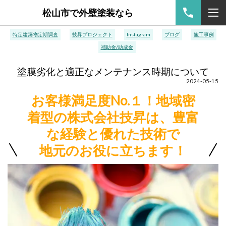
松山市で外壁塗装なら
特定建築物定期調査
技昇プロジェクト
Instagram
ブログ
施工事例
補助金/助成金
塗膜劣化と適正なメンテナンス時期について
2024-05-15
お客様満足度No.１！地域密
着型の株式会社技昇は、豊富
な経験と優れた技術で
地元のお役に立ちます！