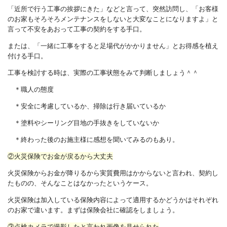
「近所で行う工事の挨拶にきた」などと言って、突然訪問し、「お客様
のお家もそろそろメンテナンスをしないと大変なことになりますよ」と
言って不安をあおって工事の契約をする手口。
または、「一緒に工事をすると足場代がかかりません」とお得感を植え
付ける手口。
工事を検討する時は、実際の工事状態をみて判断しましょう＾＾
＊職人の態度
＊安全に考慮しているか、掃除は行き届いているか
＊塗料やシーリング目地の手抜きをしていないか
＊終わった後のお施主様に感想を聞いてみるのもあり。
②火災保険でお金が戻るから大丈夫
火災保険からお金が降りるから実質費用はかからないと言われ、契約し
たものの、そんなことはなかったというケース。
火災保険は加入している保険内容によって適用するかどうかはそれぞれ
のお家で違います。まずは保険会社に確認をしましょう。
③点検カメラで撮影したと言われ画像を見せられた