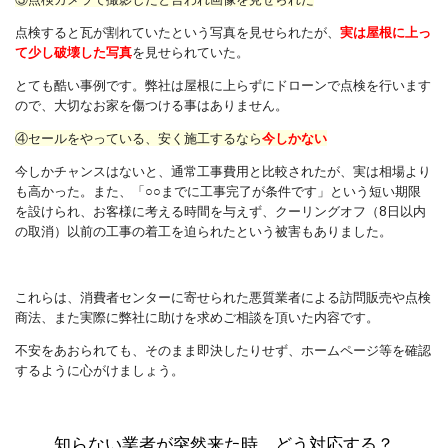
点検すると瓦が割れていたという写真を見せられたが、
実は屋根に上っ
て少し破壊した写真
を見せられていた。
とても酷い事例です。弊社は屋根に上らずにドローンで点検を行います
ので、大切なお家を傷つける事はありません。
④セールをやっている、安く施工するなら
今しかない
今しかチャンスはないと、通常工事費用と比較されたが、実は相場より
も高かった。また、「○○までに工事完了が条件です」という短い期限
を設けられ、お客様に考える時間を与えず、クーリングオフ（8日以内
の取消）以前の工事の着工を迫られたという被害もありました。
これらは、消費者センターに寄せられた悪質業者による訪問販売や点検
商法、また実際に弊社に助けを求めご相談を頂いた内容です。
不安をあおられても、そのまま即決したりせず、ホームページ等を確認
するように心がけましょう。
知らない業者が突然来た時、どう対応する？