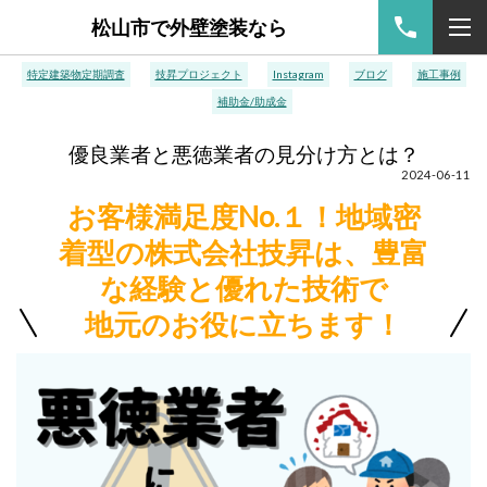
松山市で外壁塗装なら
特定建築物定期調査
技昇プロジェクト
Instagram
ブログ
施工事例
補助金/助成金
優良業者と悪徳業者の見分け方とは？
2024-06-11
お客様満足度No.１！地域密
着型の株式会社技昇は、豊富
な経験と優れた技術で
地元のお役に立ちます！