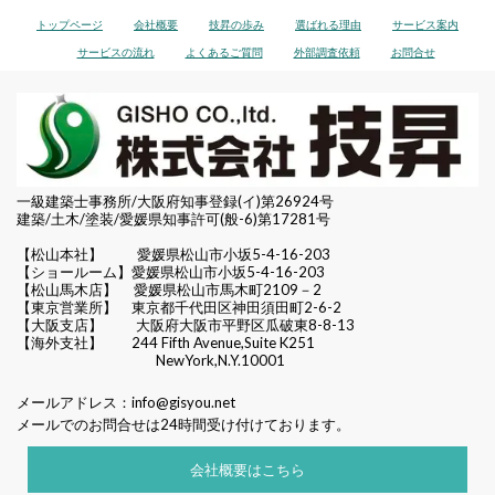
トップページ
会社概要
技昇の歩み
選ばれる理由
サービス案内
サービスの流れ
よくあるご質問
外部調査依頼
お問合せ
一級建築士事務所/大阪府知事登録(イ)第26924号
建築/土木/塗装/愛媛県知事許可(般-6)第17281号
【松山本社】
愛媛県松山市小坂5-4-16-203
【ショールーム】愛媛県松山市小坂5-4-16-203
【松山馬木店】 愛媛県松山市馬木町2109－2
【東京営業所】 東京都千代田区
神田須田町2-6-2
【大阪支店】 大阪府大阪市平野区瓜破東8-8-13
【海外支社】 244 Fifth Avenue,Suite K251
NewYork,N.Y.10001
メールアドレス：
info@gisyou.net
メールでのお問合せは24時間受け付けております。
会社概要はこちら