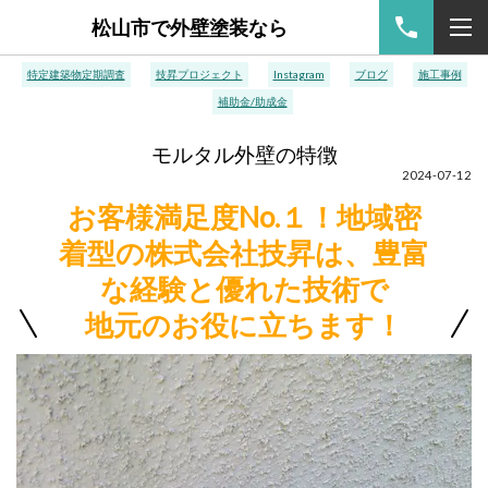
松山市で外壁塗装なら
特定建築物定期調査
技昇プロジェクト
Instagram
ブログ
施工事例
補助金/助成金
モルタル外壁の特徴
2024-07-12
お客様満足度No.１！地域密
着型の株式会社技昇は、豊富
な経験と優れた技術で
地元のお役に立ちます！