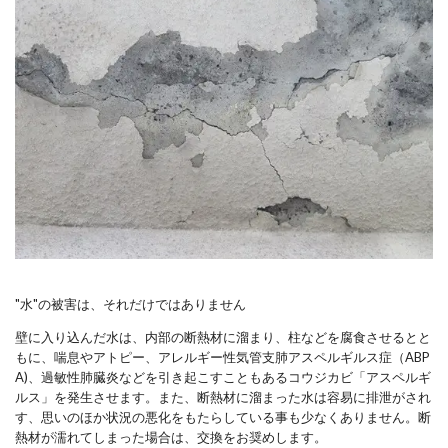
"水"の被害は、それだけではありません
壁に入り込んだ水は、内部の断熱材に溜まり、柱などを腐食させるとと
もに、喘息やアトピー、アレルギー性気管支肺アスペルギルス症（ABP
A)、過敏性肺臓炎などを引き起こすこともあるコウジカビ「アスペルギ
ルス」を発生させます。また、断熱材に溜まった水は容易に排泄がされ
す、思いのほか状況の悪化をもたらしている事も少なくありません。断
熱材が濡れてしまった場合は、交換をお奨めします。