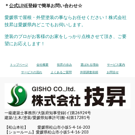
＊
公式LINE
登録で簡単お問い合わせ☆
愛媛県で屋根・外壁塗装の事ならお任せください！株式会社
技昇は愛媛県内どこでもお伺いします。
塗装のプロがお客様のお家をしっかり点検させて頂き、ご要
望にお応えします！
トップページ
会社概要
技昇の歩み
選ばれる理由
サービス案内
サービスの流れ
よくあるご質問
外部調査依頼
お問合せ
一級建築士事務所/大阪府知事登録(イ)第26924号
建築/土木/塗装/愛媛県知事許可(般-6)第17281号
【松山本社】
愛媛県松山市小坂5-4-16-203
【ショールーム】愛媛県松山市小坂5-4-16-203