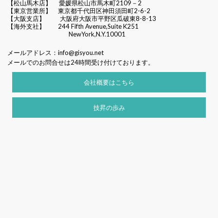
【松山馬木店】 愛媛県松山市馬木町2109－2
【東京営業所】 東京都千代田区
神田須田町2-6-2
【大阪支店】 大阪府大阪市平野区瓜破東8-8-13
【海外支社】 244 Fifth Avenue,Suite K251
NewYork,N.Y.10001
メールアドレス：
info@gisyou.net
メールでのお問合せは24時間受け付けております。
会社概要はこちら
技昇の歩み