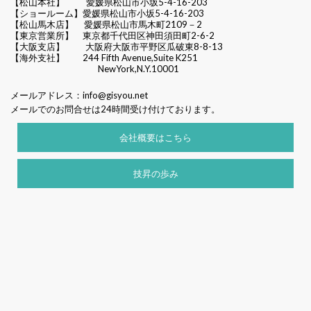
【松山本社】
愛媛県松山市小坂5-4-16-203
【ショールーム】愛媛県松山市小坂5-4-16-203
【松山馬木店】 愛媛県松山市馬木町2109－2
【東京営業所】 東京都千代田区
神田須田町2-6-2
【大阪支店】 大阪府大阪市平野区瓜破東8-8-13
【海外支社】 244 Fifth Avenue,Suite K251
NewYork,N.Y.10001
メールアドレス：
info@gisyou.net
メールでのお問合せは24時間受け付けております。
会社概要はこちら
技昇の歩み