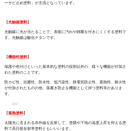
ーサビ止め塗料」が主流となっています。
【
光触媒塗料
】
光触媒に光が当たることで、表面に汚れや雑菌を付きにくくする塗料で
す。光触媒は酸化チタンです。
【
機能性塗料
】
保護や色付けといった基本的な塗料の役割以外の、様々な機能が付加さ
れた塗料のことです。
防カビ性、抗菌性、防水性、低汚染性、静電気防止性、遮熱性、耐火性
が付加されたものの他、落書き防止を機能として持つ塗料等がありま
す。
↓↓↓
【
遮熱塗料
】
太陽光に含まれる赤外線を反射して、塗膜や下地の温度上昇を抑える塗
料で高日射反射率塗料ともいいいます。