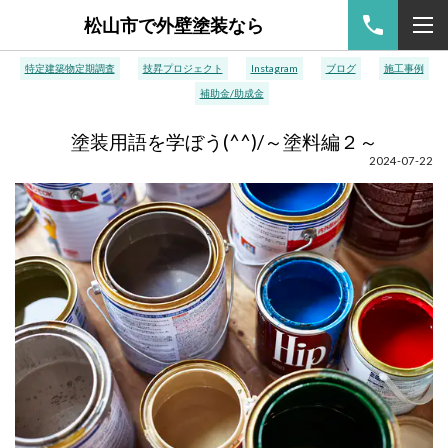
松山市で外壁塗装なら
特定建築物定期調査
技昇プロジェクト
Instagram
ブログ
施工事例
補助金/助成金
塗装用語を学ぼう(^^)/～塗料編２～
2024-07-22