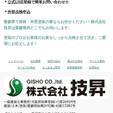
＊
公式LINE
登録で簡単お問い合わせ☆
＊
外部点検申込
愛媛県で屋根・外壁塗装の事ならお任せください！株式会社
技昇は愛媛県内どこでもお伺いします。
塗装のプロがお客様のお家をしっかり点検させて頂き、ご要
望にお応えします！
トップページ
会社概要
技昇の歩み
選ばれる理由
サービス案内
サービスの流れ
よくあるご質問
外部調査依頼
お問合せ
一級建築士事務所/大阪府知事登録(イ)第26924号
建築/土木/塗装/愛媛県知事許可(般-6)第17281号