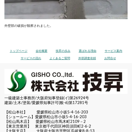
外壁部の破損が観察されました。
トップページ
会社概要
技昇の歩み
選ばれる理由
サービス案内
サービスの流れ
よくあるご質問
外部調査依頼
お問合せ
一級建築士事務所/大阪府知事登録(イ)第26924号
建築/土木/塗装/愛媛県知事許可(般-6)第17281号
【松山本社】
愛媛県松山市小坂5-4-16-203
【ショールーム】愛媛県松山市小坂5-4-16-203
【松山馬木店】 愛媛県松山市馬木町2109－2
【東京営業所】 東京都千代田区
神田須田町2-6-2
【大阪支店】 大阪府大阪市平野区瓜破東8-8-13