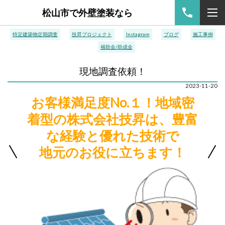
松山市で外壁塗装なら
特定建築物定期調査
技昇プロジェクト
Instagram
ブログ
施工事例
補助金/助成金
現地調査依頼！
2023-11-20
お客様満足度No.１！地域密
着型の株式会社技昇は、豊富
な経験と優れた技術で
地元のお役に立ちます！