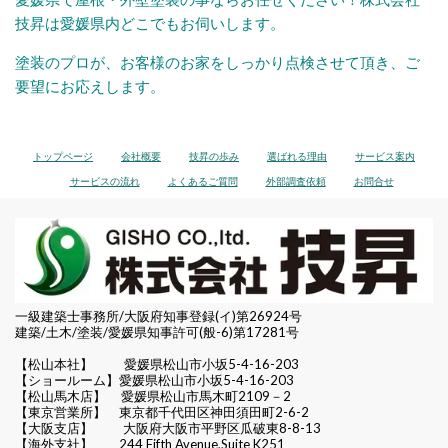
技昇は愛媛県内どこでもお伺いします。
塗装のプロが、お客様のお家をしっかり点検させて頂き、ご
要望にお応えします。
トップページ
会社概要
技昇の歩み
選ばれる理由
サービス案内
サービスの流れ
よくあるご質問
外部調査依頼
お問合せ
一級建築士事務所/大阪府知事登録(イ)第26924号
建築/土木/塗装/愛媛県知事許可(般-6)第17281号
【松山本社】
愛媛県松山市小坂5-4-16-203
【ショールーム】愛媛県松山市小坂5-4-16-203
【松山馬木店】 愛媛県松山市馬木町2109－2
【東京営業所】 東京都千代田区
神田須田町2-6-2
【大阪支店】 大阪府大阪市平野区瓜破東8-8-13
【海外支社】 244 Fifth Avenue,Suite K251