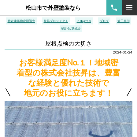
松山市で外壁塗装なら
特定建築物定期調査
技昇プロジェクト
Instagram
ブログ
施工事例
補助金/助成金
屋根点検の大切さ
2024-01-24
お客様満足度No.１！地域密
着型の株式会社技昇は、豊富
な経験と優れた技術で
地元のお役に立ちます！