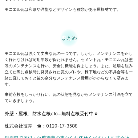
モニエル瓦は和形や洋型などデザインも種類がある屋根材です。
まとめ
モニエル瓦は強くて丈夫な瓦の一つです。しかし、メンテナンスを正し
く行わなければ耐用年数が保たれません。セメント瓦・モニエル瓦は塗
装のメンテナンスを行い、安全に機能を保ましょう
。また、足場を組み
立てた際に点検時に発見された瓦のズレや、棟下地などの不具合等も一
緒に直しておくと後の余分なメンテナンス費用がかからなくて済みま
す。
事前点検をしっかり行い、瓦の状態を見ながらメンテナンス計画を立て
ていきましょう。
外壁・屋根、防水点検etc...無料点検受付中☆
株式会社技昇 ☎：0120-17-3588
愛媛県で屋根・外壁塗装の事ならお任せください！株式会社