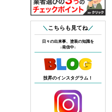
＼
こちらも見てね
／
日々の出来事、塗装の知識を
↓発信中↓
技昇のインスタグラム！