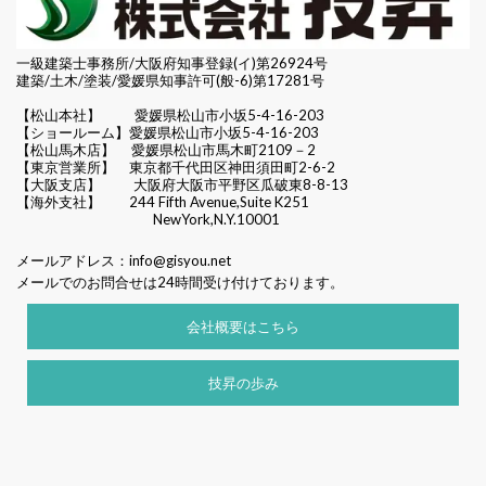
一級建築士事務所/大阪府知事登録(イ)第26924号
建築/土木/塗装/愛媛県知事許可(般-6)第17281号
【松山本社】
愛媛県松山市小坂5-4-16-203
【ショールーム】愛媛県松山市小坂5-4-16-203
【松山馬木店】 愛媛県松山市馬木町2109－2
【東京営業所】 東京都千代田区
神田須田町2-6-2
【大阪支店】 大阪府大阪市平野区瓜破東8-8-13
【海外支社】 244 Fifth Avenue,Suite K251
NewYork,N.Y.10001
メールアドレス：
info@gisyou.net
メールでのお問合せは24時間受け付けております。
会社概要はこちら
技昇の歩み