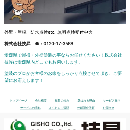
外壁・屋根、防水点検etc...無料点検受付中☆
株式会社技昇 ☎：0120-17-3588
愛媛県で屋根・外壁塗装の事ならお任せください！株式会社
技昇は愛媛県内どこでもお伺いします。
塗装のプロがお客様のお家をしっかり点検させて頂き、ご要
望にお応えします！
トップページ
会社概要
技昇の歩み
選ばれる理由
サービス案内
サービスの流れ
よくあるご質問
外部調査依頼
お問合せ