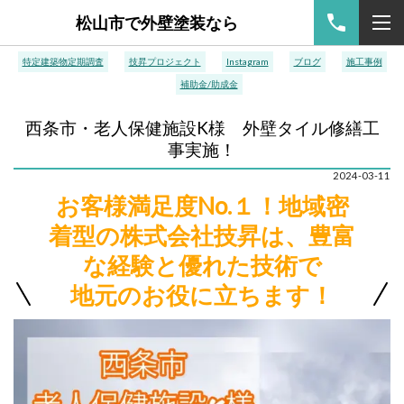
松山市で外壁塗装なら
特定建築物定期調査
技昇プロジェクト
Instagram
ブログ
施工事例
補助金/助成金
西条市・老人保健施設K様 外壁タイル修繕工
事実施！
2024-03-11
お客様満足度No.１！地域密
着型の株式会社技昇は、豊富
な経験と優れた技術で
地元のお役に立ちます！