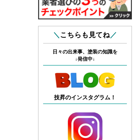
＼
こちらも見てね
／
日々の出来事、塗装の知識を
↓発信中↓
技昇のインスタグラム！