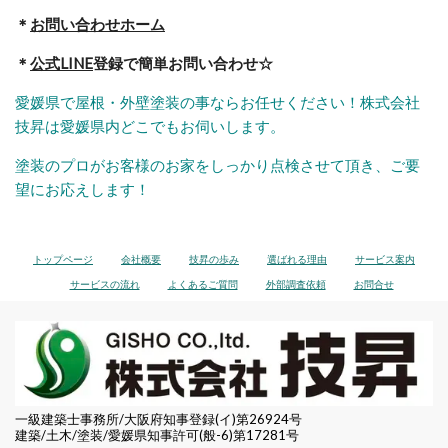
＊
お問い合わせホーム
＊
公式LINE
登録で簡単お問い合わせ☆
愛媛県で屋根・外壁塗装の事ならお任せください！株式会社
技昇は愛媛県内どこでもお伺いします。
塗装のプロがお客様のお家をしっかり点検させて頂き、ご要
望にお応えします！
トップページ
会社概要
技昇の歩み
選ばれる理由
サービス案内
サービスの流れ
よくあるご質問
外部調査依頼
お問合せ
一級建築士事務所/大阪府知事登録(イ)第26924号
建築/土木/塗装/愛媛県知事許可(般-6)第17281号