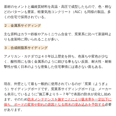
基材のセメントと繊維質材料を高温・高圧で成型したもので、色・柄な
どのパターンも豊富。軽量気泡コンクリート（ALC）も同様の製品。多
くの住宅で採用されている。
２．金属系サイディング
主な原料はカラー鉄板やアルミニウム合金で、窯業系に比べて新築時よ
りも改装時に用いられることが多い。
３．合成樹脂系サイディング
アメリカン・カナダでは４０年以上歴史を持ち、色落ちや変色が少な
く、酸性雨にも強く金属系のように錆びる事もない反面、耐火性・耐衝
撃性が低く日本のような密集した住宅事情には適さない面もある。
現在、外壁として最も一般的に使用されているのが「窯業（ようぎょ
う）サイディングボードです。窯業系サイディングボードは、メーカー
も表示しているように"施工事より５～７年"で表面の防水が劣化し始め
ます。そのため
防水メンテナンスを施すことにより吸水率を一定以下に
保ち、ボードの変形や割れの原因となる雨水の浸み込みを予防する
必要
があります。