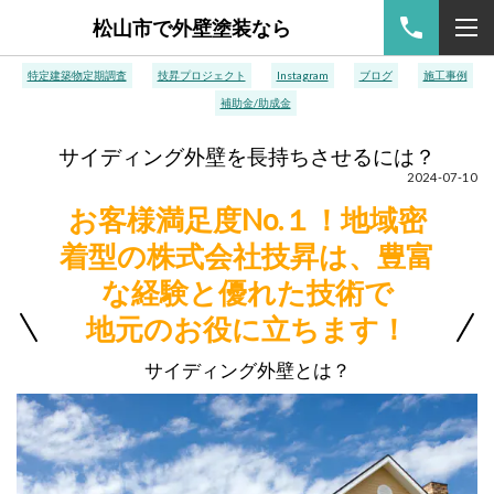
松山市で外壁塗装なら
特定建築物定期調査
技昇プロジェクト
Instagram
ブログ
施工事例
補助金/助成金
サイディング外壁を長持ちさせるには？
2024-07-10
お客様満足度No.１！地域密
着型の株式会社技昇は、豊富
な経験と優れた技術で
地元のお役に立ちます！
サイディング外壁とは？