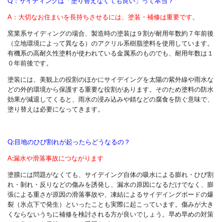
Q：サイディングは「塗り替えなくても良い」って本当？
A：大切なお住まいを長持ちさせるには、塗装・補修は重要です。
窯業系サイディングの場合、製造時の塗装は９割が耐用年数約７年前後
（立地環境によって異なる）のアクリル系樹脂塗料を使用しています。
有機系の高耐久性塗料が使われている金属系のものでも、耐用年数は１
０年前後です。
塗装には、美観上の役割のほかにサイデイングを太陽の紫外線や雨水な
どの外的環境から保護する重要な役割があります。そのため塗料の防水
効果が減退してくると、雨水の浸み込みや錆などの腐食を防ぐ意味で、
塗り替えは必要になってきます。
Q:目地のひび割れが起ったらどうなるの？
A:漏水や滑落事故につながります
塗膜には問題がなくても、サイデイング自体の吸水による膨れ・ひび割
れ・剝れ・反りなどの傷みを誘発し、漏水の原因になるだけでなく、膨
張による重さが原因の滑落事故や、凍結によるサイデイングボードの爆
裂（氷点下で発生）といったことも実際に起こっています。傷みが大き
くならないうちに補修を検討される方が良いでしょう。早め早めの対策