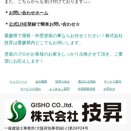
また、こちらからも受け付けております
↓↓↓
＊
お問い合わせホーム
＊
公式LINE
登録で簡単お問い合わせ☆
愛媛県で屋根・外壁塗装の事ならお任せください！株式会社
技昇は愛媛県内どこでもお伺いします。
塗装のプロがお客様のお家をしっかり点検させて頂き、ご要
望にお応えします！
トップページ
会社概要
技昇の歩み
選ばれる理由
サービス案内
サービスの流れ
よくあるご質問
外部調査依頼
お問合せ
一級建築士事務所/大阪府知事登録(イ)第26924号