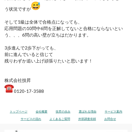
う状況ですが
そして1級は全体で合格点になっても、
応用問題の10問中6問を正解してないと合格にならないとい
う、
、、6問の高い壁が立ちはだかります。
3歩進んで2歩下がっても、
前に進んでいると信じて
残りわずか追い上げ頑張りたいと思います！
株式会社技昇
0120-17-3588
トップページ
会社概要
技昇の歩み
選ばれる理由
サービス案内
サービスの流れ
よくあるご質問
外部調査依頼
お問合せ