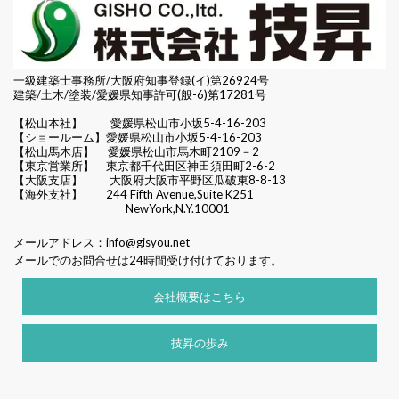
一級建築士事務所/大阪府知事登録(イ)第26924号
建築/土木/塗装/愛媛県知事許可(般-6)第17281号
【松山本社】
愛媛県松山市小坂5-4-16-203
【ショールーム】愛媛県松山市小坂5-4-16-203
【松山馬木店】 愛媛県松山市馬木町2109－2
【東京営業所】 東京都千代田区
神田須田町2-6-2
【大阪支店】 大阪府大阪市平野区瓜破東8-8-13
【海外支社】 244 Fifth Avenue,Suite K251
NewYork,N.Y.10001
メールアドレス：
info@gisyou.net
メールでのお問合せは24時間受け付けております。
会社概要はこちら
技昇の歩み