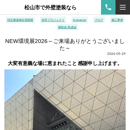
松山市で外壁塗装なら
特定建築物定期調査
技昇プロジェクト
Instagram
ブログ
施工事例
補助金/助成金
NEW環境展2026～ご来場ありがとうございまし
た～
2026-05-29
大変有意義な場に恵まれたこと 感謝申し上げます。