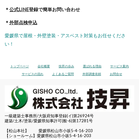
＊
公式LINE
登録で簡単お問い合わせ
＊
外部点検申込
愛媛県で屋根・外壁塗装・アスベスト対策もお任せくださ
い！
トップページ
会社概要
技昇の歩み
選ばれる理由
サービス案内
サービスの流れ
よくあるご質問
外部調査依頼
お問合せ
一級建築士事務所/大阪府知事登録(イ)第26924号
建築/土木/塗装/愛媛県知事許可(般-6)第17281号
【松山本社】
愛媛県松山市小坂5-4-16-203
【ショールーム】愛媛県松山市小坂5-4-16-203