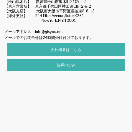
【松山馬木店】 愛媛県松山市馬木町2109－2
【東京営業所】 東京都千代田区
神田須田町2-6-2
【大阪支店】 大阪府大阪市平野区瓜破東8-8-13
【海外支社】 244 Fifth Avenue,Suite K251
NewYork,N.Y.10001
メールアドレス：
info@gisyou.net
メールでのお問合せは24時間受け付けております。
会社概要はこちら
技昇の歩み