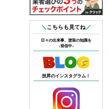
＼
こちらも見てね
／
日々の出来事、塗装の知識を
↓発信中↓
技昇のインスタグラム！