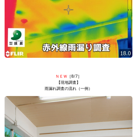
ＮＥＷ
［8/7］
【現地調査】
雨漏れ調査の流れ（一例）