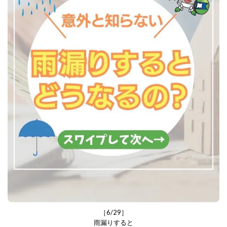
［6/29］
雨漏りすると