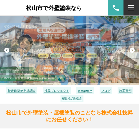
松山市で外壁塗装なら
特定建築物定期調査
技昇プロジェクト
Instagram
ブログ
施工事例
補助金/助成金
松山市で外壁塗装・屋根塗装のことなら株式会社技昇
にお任せください！