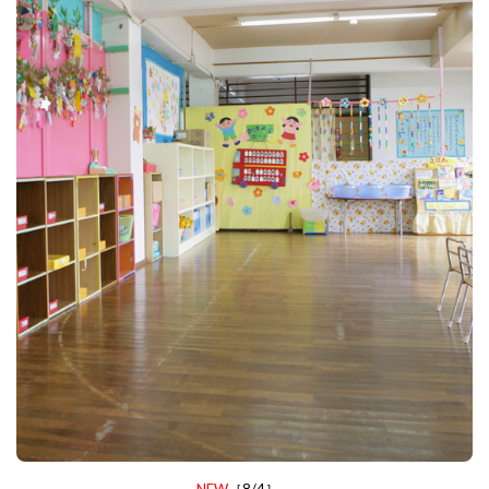
NEW
［8/4］