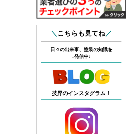
＼
こちらも見てね
／
日々の出来事、塗装の知識を
↓発信中↓
技昇のインスタグラム！