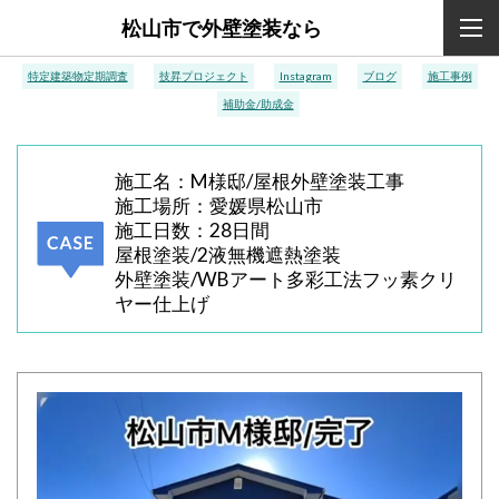
松山市で外壁塗装なら
特定建築物定期調査
技昇プロジェクト
Instagram
ブログ
施工事例
補助金/助成金
施工名：M様邸/屋根外壁塗装工事
施工場所：愛媛県松山市
施工日数：28日間
屋根塗装/2液無機遮熱塗装
外壁塗装/WBアート多彩工法フッ素クリ
ヤー仕上げ