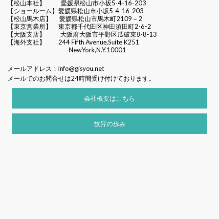
【松山本社】
愛媛県松山市小坂5-4-16-203
【ショールーム】愛媛県松山市小坂5-4-16-203
【松山馬木店】 愛媛県松山市馬木町2109－2
【東京営業所】 東京都千代田区
神田須田町2-6-2
【大阪支店】 大阪府大阪市平野区瓜破東8-8-13
【海外支社】 244 Fifth Avenue,Suite K251
NewYork,N.Y.10001
メールアドレス：
info@gisyou.net
メールでのお問合せは24時間受け付けております。
会社概要はこちら
技昇の歩み