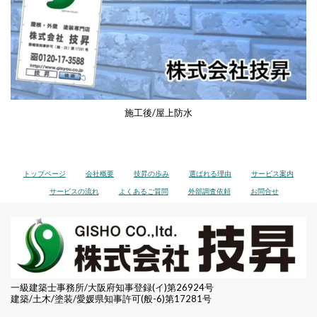
施工後/屋上防水
トップページ
会社概要
技昇の歩み
選ばれる理由
サービス案内
サービスの流れ
よくあるご質問
外部調査依頼
お問合せ
一級建築士事務所/大阪府知事登録(イ)第26924号
建築/土木/塗装/愛媛県知事許可(般-6)第17281号