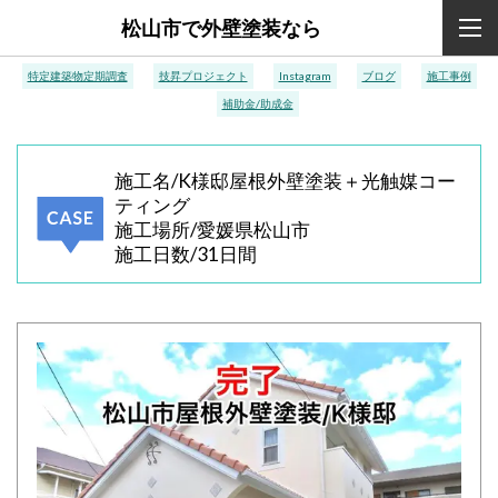
松山市で外壁塗装なら
特定建築物定期調査
技昇プロジェクト
Instagram
ブログ
施工事例
補助金/助成金
施工名/K様邸屋根外壁塗装＋光触媒コー
ティング
施工場所/愛媛県松山市
施工日数/31日間