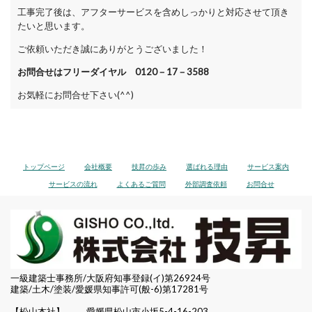
工事完了後は、アフターサービスを含めしっかりと対応させて頂き
たいと思います。
ご依頼いただき誠にありがとうございました！
お問合せはフリーダイヤル 0120－17－3588
お気軽にお問合せ下さい(^^)
トップページ
会社概要
技昇の歩み
選ばれる理由
サービス案内
サービスの流れ
よくあるご質問
外部調査依頼
お問合せ
一級建築士事務所/大阪府知事登録(イ)第26924号
建築/土木/塗装/愛媛県知事許可(般-6)第17281号
【松山本社】
愛媛県松山市小坂5-4-16-203