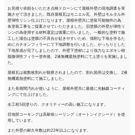
お見積り依頼をいただき点検ドローンにて屋根外壁の現地調査を実
施させて頂きました。既存屋根瓦はモニエル瓦、外壁はモルタル外
壁弾性リシン仕上げになります。屋根外壁共に塗装可能物件の為、
各塗装工事をご提案させていただきました。旧塗膜の外壁が弾性リ
シンの為使用する材料選定は慎重に行いました。一般的な塗料で施
工した場合は塗膜の不具合が起きやすいため、強靭な下地を作るた
めにカチオンフィラーにて下地調整を行いました。がっちりとした
下地形成が完了しましたので、外壁下塗材により強力なエポキシ樹
脂微弾性フィラー塗布後、2液無機遮熱塗料にて上塗りを実施しまし
た。
屋根瓦は複数枚割れが観察されましたので、割れ箇所は交換し、2液
無機遮熱塗料にて施工しました。
また長期間汚れが使いように、屋根外壁共に最後に光触媒コーティ
ングにて仕上げました。
全工程5回塗りの、クオリティーの高い施工になります。
目地部コーキングは高耐候シーリング（オートンイクシード）を使
用しています。
また外壁の耐久年数は約22年以上になります。