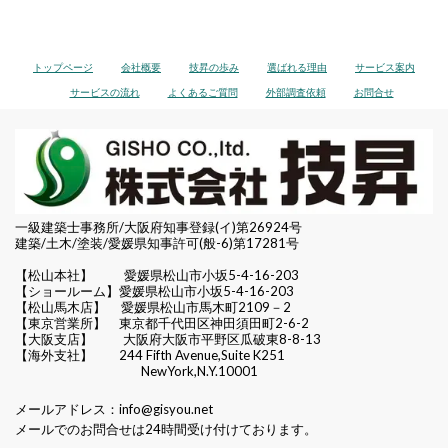
トップページ
会社概要
技昇の歩み
選ばれる理由
サービス案内
サービスの流れ
よくあるご質問
外部調査依頼
お問合せ
一級建築士事務所/大阪府知事登録(イ)第26924号
建築/土木/塗装/愛媛県知事許可(般-6)第17281号
【松山本社】
愛媛県松山市小坂5-4-16-203
【ショールーム】愛媛県松山市小坂5-4-16-203
【松山馬木店】 愛媛県松山市馬木町2109－2
【東京営業所】 東京都千代田区
神田須田町2-6-2
【大阪支店】 大阪府大阪市平野区瓜破東8-8-13
【海外支社】 244 Fifth Avenue,Suite K251
NewYork,N.Y.10001
メールアドレス：
info@gisyou.net
メールでのお問合せは24時間受け付けております。