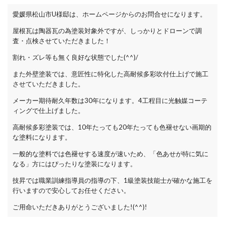
愛媛県松山市U様邸は、ホームページからのお問合せになります。
屋根瓦は陶器瓦の為塗装対象外ですが、しっかりとドローンで調
査・点検させていただきました！
割れ・ズレ等も無く良好な状態でした(^^)/
また外壁塗装では、意匠性に特化した高耐候多彩吹付仕上げで施工
させていただきました。
メーカー期待耐久年数は30年になります。4工程目に光触媒コーテ
ィングで仕上げました。
高耐候多彩塗装では、10年たっても20年たっても色褪せない画期的
な塗料になります。
一般的な塗料では色褪せする速度が速いため、「色あせが特に気に
なる」方にはぴったりな塗装になります。
技昇では職業訓練指導員の指導の下、1級塗装技能士が確かな施工を
行いますので安心してお任せください。
ご用命いただきありがとうございました!(^^)!