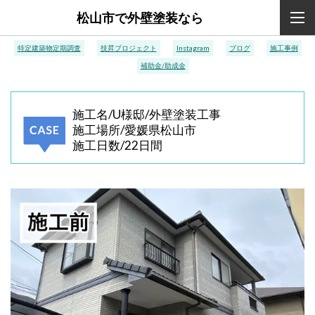
松山市で外壁塗装なら
特定建築物定期調査
技昇プロジェクト
Instagram
ブログ
施工事例
補助金/助成金
施工名/U様邸/外壁塗装工事
施工場所/愛媛県松山市
施工日数/22日間