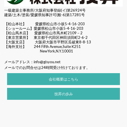
一級建築士事務所/大阪府知事登録(イ)第26924号
建築/土木/塗装/愛媛県知事許可(般-6)第17281号
【松山本社】
愛媛県松山市小坂5-4-16-203
【ショールーム】愛媛県松山市小坂5-4-16-203
【松山馬木店】 愛媛県松山市馬木町2109－2
【東京営業所】 東京都千代田区
神田須田町2-6-2
【大阪支店】 大阪府大阪市平野区瓜破東8-8-13
【海外支社】 244 Fifth Avenue,Suite K251
NewYork,N.Y.10001
メールアドレス：
info@gisyou.net
メールでのお問合せは24時間受け付けております。
会社概要はこちら
技昇の歩み