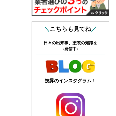
＼
こちらも見てね
／
日々の出来事、塗装の知識を
↓発信中↓
技昇のインスタグラム！