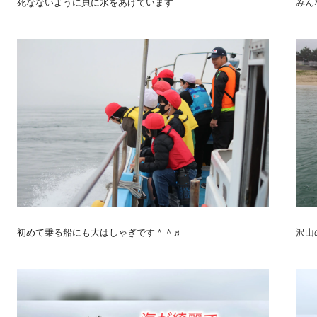
死なないように貝に水をあげています
みん
初めて乗る船にも大はしゃぎです＾＾♬
沢山